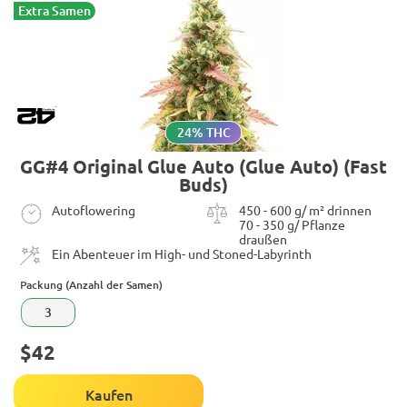
Extra Samen
24% THC
GG#4 Original Glue Auto (Glue Auto) (Fast
Buds)
Autoflowering
450 - 600 g/ m² drinnen
70 - 350 g/ Pflanze
draußen
Ein Abenteuer im High- und Stoned-Labyrinth
Packung (Anzahl der Samen)
3
$42
Kaufen