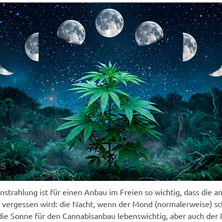
strahlung ist für einen Anbau im Freien so wichtig, dass die a
t vergessen wird: die Nacht, wenn der Mond (normalerweise) sc
 die Sonne für den Cannabisanbau lebenswichtig, aber auch der 