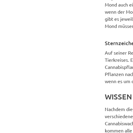
Mond auch ein
wenn der Mond
gibt es jewei
Mond müssen 
Sternzeich
Auf seiner R
Tierkreises. 
Cannabispfla
Pflanzen nac
wenn es um d
WISSEN
Nachdem die 
verschiedene
Cannabiswach
kommen alle i