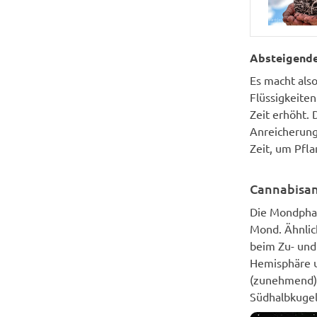
Absteigend
Es macht als
Flüssigkeiten
Zeit erhöht.
Anreicherun
Zeit, um Pfla
Cannabisa
Die Mondpha
Mond. Ähnlic
beim Zu- und
Hemisphäre u
(zunehmend),
Südhalbkugel 