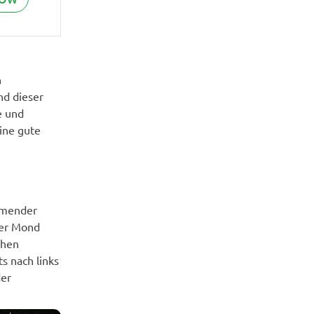
n
nd dieser
e und
ine gute
hmender
der Mond
chen
s nach links
der