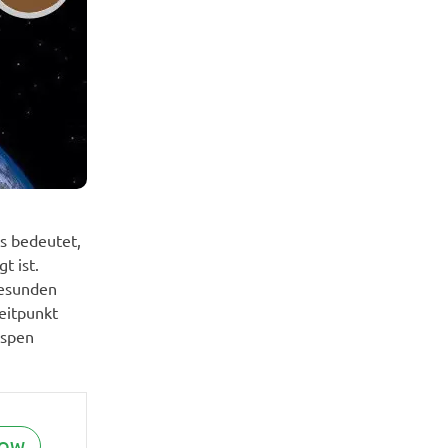
s bedeutet,
t ist.
gesunden
eitpunkt
ospen
NOW