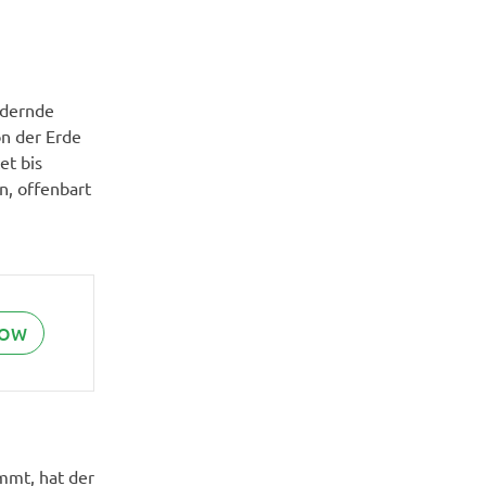
ndernde
n der Erde
et bis
n, offenbart
NOW
mmt, hat der