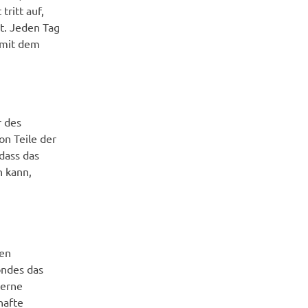
tritt auf,
t. Jeden Tag
 mit dem
r des
on Teile der
dass das
 kann,
den
ondes das
terne
hafte