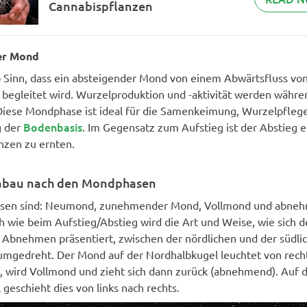
Cannabispflanzen
er Mond
o Sinn, dass ein absteigender Mond von einem Abwärtsfluss vo
 begleitet wird. Wurzelproduktion und -aktivität werden währe
 Diese Mondphase ist ideal für die Samenkeimung, Wurzelpfleg
Bodenbasis
g der
. Im Gegensatz zum Aufstieg ist der Abstieg e
nzen zu ernten.
nbau nach den Mondphasen
sen sind: Neumond, zunehmender Mond, Vollmond und abne
h wie beim Aufstieg/Abstieg wird die Art und Weise, wie sich 
 Abnehmen präsentiert, zwischen der nördlichen und der südli
mgedreht. Der Mond auf der Nordhalbkugel leuchtet von recht
 wird Vollmond und zieht sich dann zurück (abnehmend). Auf 
geschieht dies von links nach rechts.