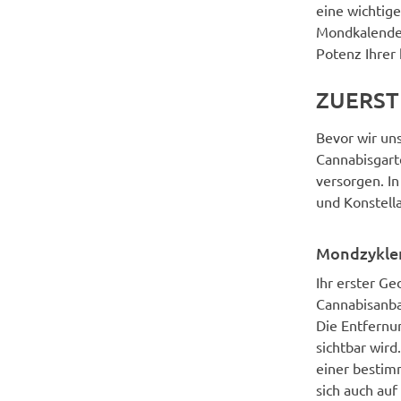
eine wichtig
Mondkalender
Potenz Ihrer
ZUERST
Bevor wir un
Cannabisgarte
versorgen. I
und Konstell
Mondzykle
Ihr erster Ge
Cannabisanbau
Die Entfernu
sichtbar wird
einer bestim
sich auch auf