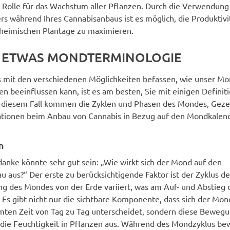
e Rolle für das Wachstum aller Pflanzen. Durch die Verwendung
s während Ihres Cannabisanbaus ist es möglich, die Produktivi
 heimischen Plantage zu maximieren.
 ETWAS MONDTERMINOLOGIE
s mit den verschiedenen Möglichkeiten befassen, wie unser Mo
n beeinflussen kann, ist es am besten, Sie mit einigen Definit
n diesem Fall kommen die Zyklen und Phasen des Mondes, Geze
ationen beim Anbau von Cannabis in Bezug auf den Mondkalende
n
danke könnte sehr gut sein: „Wie wirkt sich der Mond auf den
 aus?“ Der erste zu berücksichtigende Faktor ist der Zyklus d
ng des Mondes von der Erde variiert, was am Auf- und Abstieg
. Es gibt nicht nur die sichtbare Komponente, dass sich der Mo
mten Zeit von Tag zu Tag unterscheidet, sondern diese Bewegu
 die Feuchtigkeit in Pflanzen aus. Während des Mondzyklus bew