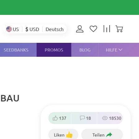
$
USD
US
Deutsch
SEEDBANKS
PROMOS
BLOG
HILFE
NBAU
137
18
18530
Liken
Teilen