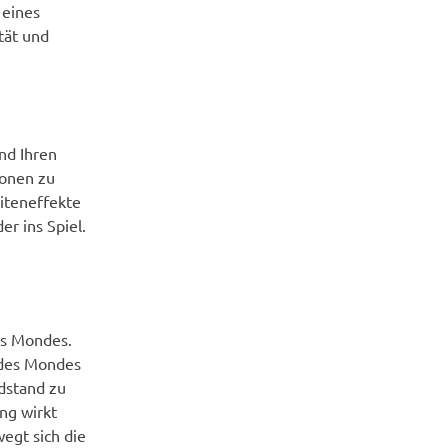
 eines
tät und
nd Ihren
ionen zu
iteneffekte
r ins Spiel.
es Mondes.
 des Mondes
ndstand zu
ng wirkt
egt sich die