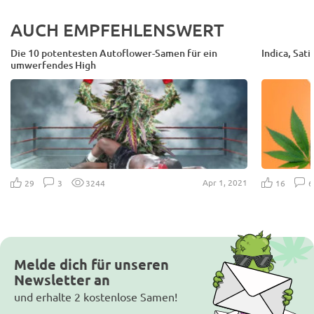
AUCH EMPFEHLENSWERT
Die 10 potentesten Autoflower-Samen für ein
Indica, Sat
umwerfendes High
Apr 1, 2021
29
3
3244
16
Melde dich für unseren
Newsletter an
und erhalte 2 kostenlose Samen!