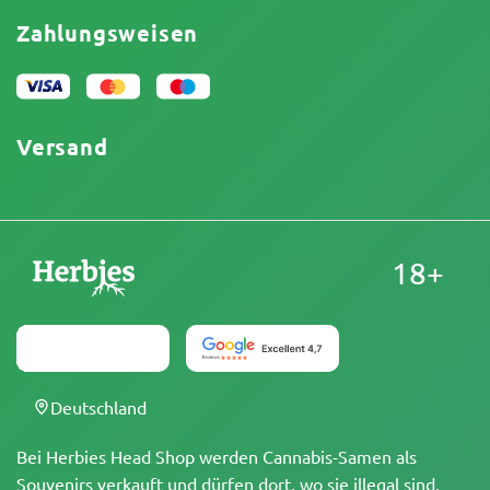
Promos
Haftungsausschluss für begrenzte Verantwortung
Affiliate-Partnerschaft
Zahlungsweisen
Datenschutzrichtlinie
Unser Autorenteam
Cookies-Richtlinie
Sitemap
Impressum
Versand
18+
Deutschland
Bei Herbies Head Shop werden Cannabis-Samen als
Souvenirs verkauft und dürfen dort, wo sie illegal sind,