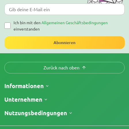
Ich bin mit den
Allgemeinen Geschäftsbedingungen
einverstanden
Abonnieren
Zurück nach oben
Informationen
Versand
Unternehmen
Meine Bestellung verfolgen
Über uns
Nutzungsbedingungen
Rückgaberecht
Kontakt
Preisliste
Geschäftsbedingungen
Testberichte