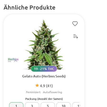
Ähnliche Produkte
19 - 21% THC
Gelato Auto (Herbies Seeds)
4.9
(41)
Feminisiert
Autoflowering
Packung (Anzahl der Samen)
1
3
5
10
15
20