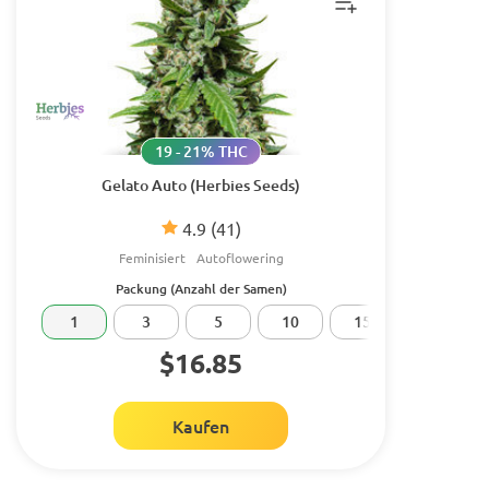
19 - 21% THC
Gelato Auto (Herbies Seeds)
4.9
(41)
Feminisiert
Autoflowering
Packung (Anzahl der Samen)
1
3
5
10
15
20
$16.85
Kaufen