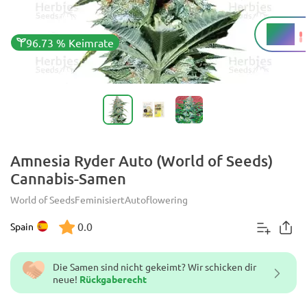
21 %
THC
96.73 % Keimrate
Amnesia Ryder Auto (World of Seeds)
Cannabis-Samen
World of Seeds
Feminisiert
Autoflowering
0.0
Spain
Die Samen sind nicht gekeimt? Wir schicken dir
neue!
Rückgaberecht