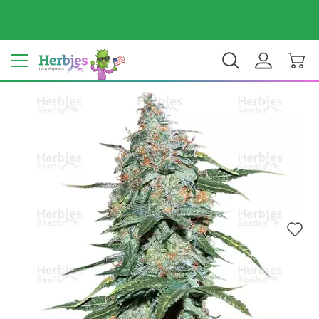
Dein Land: Vereinigte Staaten
$ USD
DE