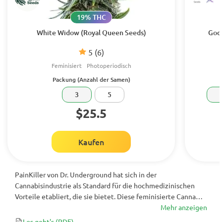
19% THC
White Widow (Royal Queen Seeds)
Godz
5
(6)
Feminisiert
Photoperiodisch
Packung (Anzahl der Samen)
3
5
$25.5
Kaufen
PainKiller von Dr. Underground hat sich in der
Cannabisindustrie als Standard für die hochmedizinischen
Vorteile etabliert, die sie bietet. Diese feminisierte Cannabis-
Sorte vermittelt ein Gefühl tiefer Entspannung und
Mehr anzeigen
Schläfrigkeit, was sie ideal für Menschen macht, die mit
Los geht's
(PDF)