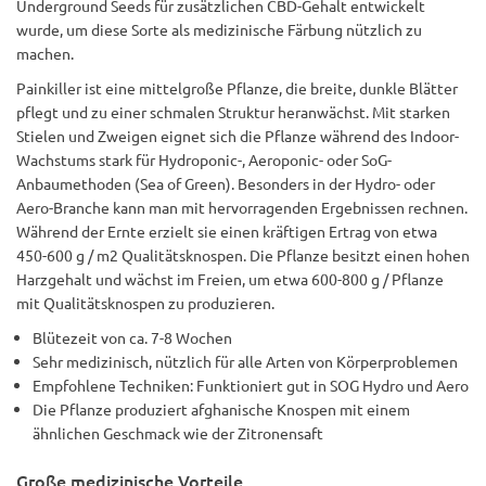
Underground Seeds für zusätzlichen CBD-Gehalt entwickelt
wurde, um diese Sorte als medizinische Färbung nützlich zu
machen.
Painkiller ist eine mittelgroße Pflanze, die breite, dunkle Blätter
pflegt und zu einer schmalen Struktur heranwächst. Mit starken
Stielen und Zweigen eignet sich die Pflanze während des Indoor-
Wachstums stark für Hydroponic-, Aeroponic- oder SoG-
Anbaumethoden (Sea of Green). Besonders in der Hydro- oder
Aero-Branche kann man mit hervorragenden Ergebnissen rechnen.
Während der Ernte erzielt sie einen kräftigen Ertrag von etwa
450-600 g / m2 Qualitätsknospen. Die Pflanze besitzt einen hohen
Harzgehalt und wächst im Freien, um etwa 600-800 g / Pflanze
mit Qualitätsknospen zu produzieren.
Blütezeit von ca. 7-8 Wochen
Sehr medizinisch, nützlich für alle Arten von Körperproblemen
Empfohlene Techniken: Funktioniert gut in SOG Hydro und Aero
Die Pflanze produziert afghanische Knospen mit einem
ähnlichen Geschmack wie der Zitronensaft
Große medizinische Vorteile