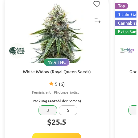
Top
1 Jahr Ga
Cannabiss
Extra Sa
19% THC
White Widow (Royal Queen Seeds)
Godz
5
(6)
Feminisiert
Photoperiodisch
Packung (Anzahl der Samen)
3
5
$25.5