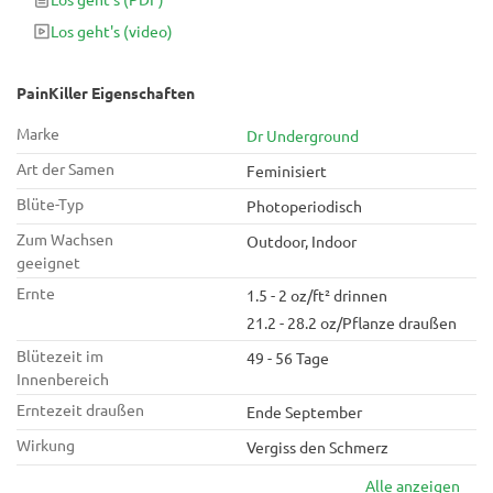
Schlaflosigkeit zu kämpfen haben. Darüber hinaus sind ihre
Los geht's
(video)
atemberaubenden Erträge im Innen- und Außenbereich von
600 g / m2 oder 800 g / Pflanze und eine Blütezeit von 7 bis 8
Wochen Grund genug, diese Schönheit auszuprobieren!
PainKiller Eigenschaften
Marke
Dr Underground
Art der Samen
Feminisiert
Blüte-Typ
Photoperiodisch
Zum Wachsen
Outdoor, Indoor
geeignet
Ernte
1.5 - 2 oz/ft² drinnen
21.2 - 28.2 oz/Pflanze draußen
Blütezeit im
49 - 56 Tage
Innenbereich
Erntezeit draußen
Ende September
Wirkung
Vergiss den Schmerz
Alle anzeigen