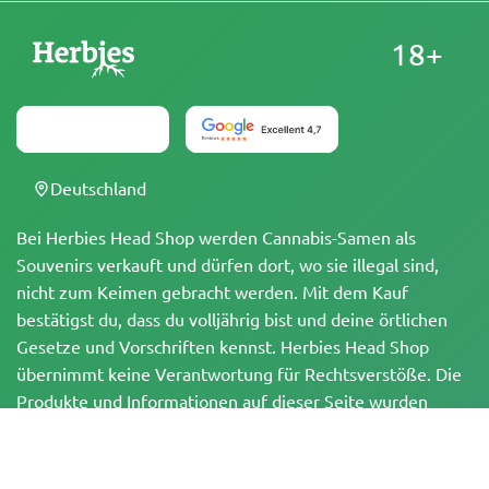
18+
Deutschland
Bei Herbies Head Shop werden Cannabis-Samen als
Souvenirs verkauft und dürfen dort, wo sie illegal sind,
nicht zum Keimen gebracht werden. Mit dem Kauf
bestätigst du, dass du volljährig bist und deine örtlichen
Gesetze und Vorschriften kennst. Herbies Head Shop
übernimmt keine Verantwortung für Rechtsverstöße. Die
Produkte und Informationen auf dieser Seite wurden
weder vom BfArM noch von der FDA geprüft und sind
NICHT dazu bestimmt, Krankheiten zu diagnostizieren, zu
behandeln, zu heilen oder zu verhindern. Alle Produkte