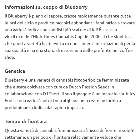
energia e brilla più luminoso di 400 watt nascosti.
Informazioni sul ceppo di Blueberry
Totalmente consigliato!
Il Blueberry è pieno di sapore, cresce rapidamente durante tutte
le fasi del ciclo e produce raccolti abbondanti: farai fatica a trovare
una varietà Indica che soddisfi più scatole di lei! È stata la
vincitrice dell'High Times Cannabis Cup del 2000, il che significa
che questa varietà ha ricevuto riconoscimenti internazionali per la
sua qualità e ha una storia di essere una delle preferite nei coffee
shop.
Genetica
Blueberry è una varietà di cannabis fotoperiodica femminizzata
che è stata coltivata con cura da Dutch Passion Seeds in
collaborazione con DJ Short. Il suo lignaggio è un incrocio tra Juicy
Fruit e una varietà autoctona afghana per creare un ibrido a
predominanza Indica dal rapido impatto.
Tempo di fioritura
Questa varietà di cannabis femminizzata finisce di fiorire in sole 9
settimane, un periodo di fioritura relativamente veloce che