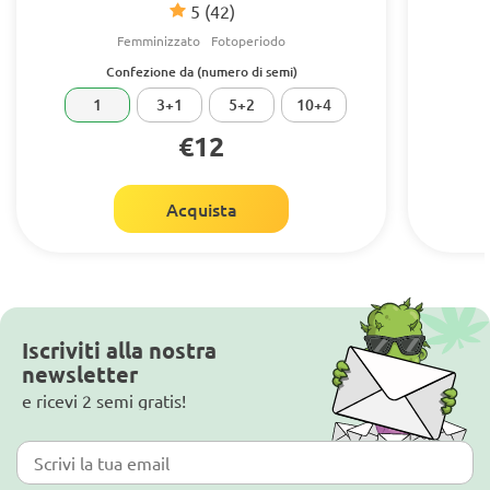
5
(42)
Femminizzato
Fotoperiodo
Confezione da (numero di semi)
1
3+1
5+2
10+4
€12
Acquista
Iscriviti alla nostra
newsletter
e ricevi 2 semi gratis!