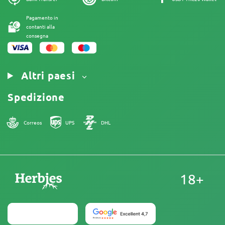
Nota Legale
Pagamento in
contanti alla
consegna
Altri paesi
Spedizione
Correos
UPS
DHL
18+