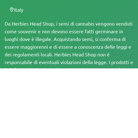
Italy
Da Herbies Head Shop, i semi di cannabis vengono venduti
come souvenir e non devono essere fatti germinare in
luoghi dove è illegale. Acquistando semi, si conferma di
essere maggiorenni e di essere a conoscenza delle leggi e
dei regolamenti locali. Herbies Head Shop non è
responsabile di eventuali violazioni della legge. I prodotti e
le informazioni presenti in questo sito non sono stati
valutati dalla FDA e NON sono destinati a diagnosticare,
trattare, curare o prevenire alcuna malattia. Tutti i prodotti
contengono meno dello 0,3% di THC, ove applicabile, in
conformità con le normative federali. È importante
assicurarsi di rispettare le leggi locali, poiché Herbies non
offre consulenza legale e non si assume alcuna
responsabilità per l'uso o la coltivazione di cannabis in aree
in cui è vietato