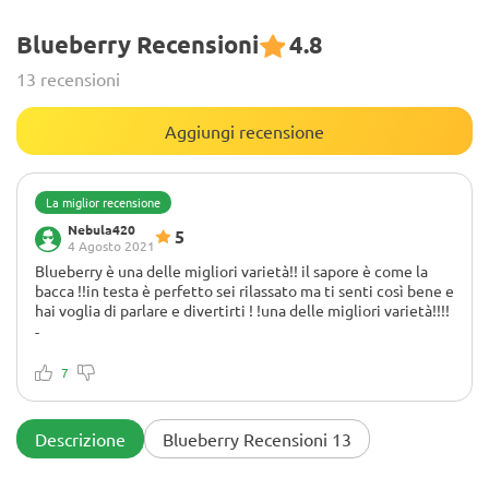
Blueberry Recensioni
4.8
13 recensioni
Aggiungi recensione
La miglior recensione
Nebula420
5
4 Agosto 2021
Blueberry è una delle migliori varietà!! il sapore è come la
bacca !!in testa è perfetto sei rilassato ma ti senti così bene e
hai voglia di parlare e divertirti ! !una delle migliori varietà!!!!
-
Blueberry per me indica gold standard, ha un incredibile
bocciolo blu e un odore di bacche magiche, semplicemente
7
magico. fumo 10/10 alto 9/10 gusto 10/10 Genetica
incredibile. Voglio ringraziare: 1. Green Buzz Liquids per gli
incredibili nutrienti 100% organici, il gusto e l'odore sono
Descrizione
Blueberry Recensioni 13
diventati fantastici. 2. Mars Hydro per una straordinaria luce
di crescita Mars Hydro TSW2000, consuma ancora poca