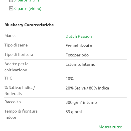
di THC colpiscono duramente con effetti sedativi e
Si parte
(video)
anestetizzanti. Questa dolce signora è sicuramente una
varietà di cannabis che vorrai tenere a portata di mano, sia per
scopi medicinali che per un fine settimana trascorso oziando
Blueberry Caratteristiche
sul divano.
Marca
Dutch Passion
Tipo di seme
Femminizzato
Tipo di fioritura
Fotoperiodo
Adatto per la
Esterno, Interno
coltivazione
THC
20%
% Sativa/ Indica/
20% Sativa / 80% Indica
Ruderalis
Raccolto
300 g/m² interno
Tempo di fioritura
63 giorni
indoor
Mostra tutto