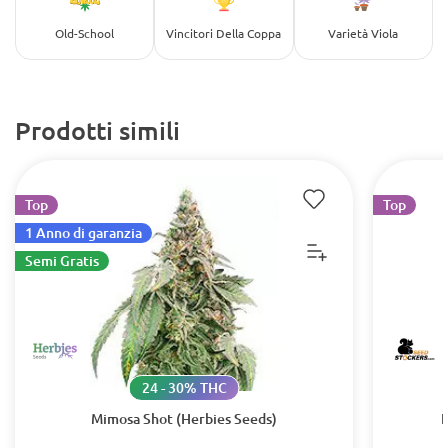
Old-School
Vincitori Della Coppa
Varietà Viola
Prodotti simili
Top
Top
1 Anno di garanzia
Semi Gratis
24 - 30% THC
Mimosa Shot (Herbies Seeds)
B