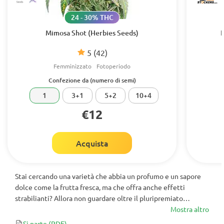
24 - 30% THC
Mimosa Shot (Herbies Seeds)
B
5
(42)
Femminizzato
Fotoperiodo
Confezione da (numero di semi)
1
3+1
5+2
10+4
€12
Acquista
Stai cercando una varietà che abbia un profumo e un sapore
dolce come la frutta fresca, ma che offra anche effetti
strabilianti? Allora non guardare oltre il pluripremiato
Blueberry di Dutch Passion. Questa varietà a predominanza
Mostra altro
Indica è piena di sapori dolci e terrosi, mentre i suoi alti livelli
Si parte
(PDF)