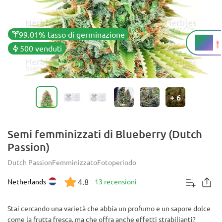
99.01% tasso di germinazione
20%
THC
500 venduti
+
6
Semi femminizzati di Blueberry (Dutch
Passion)
Dutch Passion
Femminizzato
Fotoperiodo
4.8
Netherlands
13 recensioni
Stai cercando una varietà che abbia un profumo e un sapore dolce
come la frutta fresca, ma che offra anche effetti strabilianti?