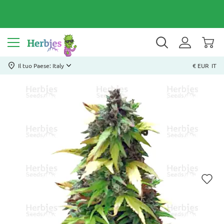
Il tuo Paese: Italy
€ EUR
IT