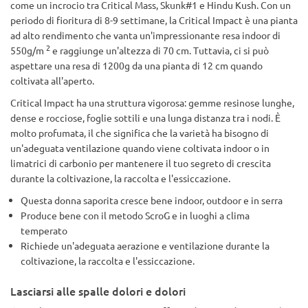
come un incrocio tra Critical Mass, Skunk#1 e Hindu Kush. Con un
periodo di fioritura di 8-9 settimane, la Critical Impact è una pianta
ad alto rendimento che vanta un'impressionante resa indoor di
2
550g/m
e raggiunge un'altezza di 70 cm. Tuttavia, ci si può
aspettare una resa di 1200g da una pianta di 12 cm quando
coltivata all'aperto.
Critical Impact ha una struttura vigorosa: gemme resinose lunghe,
dense e rocciose, foglie sottili e una lunga distanza tra i nodi. È
molto profumata, il che significa che la varietà ha bisogno di
un'adeguata ventilazione quando viene coltivata indoor o in
limatrici di carbonio per mantenere il tuo segreto di crescita
durante la coltivazione, la raccolta e l'essiccazione.
Questa donna saporita cresce bene indoor, outdoor e in serra
Produce bene con il metodo ScroG e in luoghi a clima
temperato
Richiede un'adeguata aerazione e ventilazione durante la
coltivazione, la raccolta e l'essiccazione.
Lasciarsi alle spalle dolori e dolori