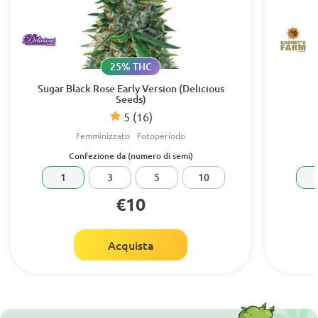
25% THC
Sugar Black Rose Early Version (Delicious
Seeds)
5
(16)
Femminizzato
Fotoperiodo
Confezione da (numero di semi)
1
3
5
10
€10
Acquista