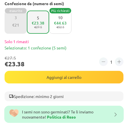
Confezione da (numero di semi)
esaurito
Più richiesti
3
10
5
€23.38
€44.63
€21
€27.5
€52.5
Solo 1 rimasti
Selezionato: 1 confezione (5 semi)
€27.5
€23.38
Aggiungi al carrello
Spedizione: minimo 2 giorni
I semi non sono germinati? Te li inviamo
nuovamente!
Politica di Reso