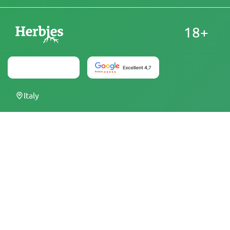
18+
Italy
Da Herbies Head Shop, i semi di cannabis vengono venduti
come souvenir e non devono essere fatti germinare in
luoghi dove è illegale. Acquistando semi, si conferma di
essere maggiorenni e di essere a conoscenza delle leggi e
dei regolamenti locali. Herbies Head Shop non è
responsabile di eventuali violazioni della legge. I prodotti e
le informazioni presenti in questo sito non sono stati
valutati dalla FDA e NON sono destinati a diagnosticare,
trattare, curare o prevenire alcuna malattia. Tutti i prodotti