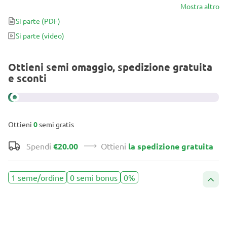
con 550-1200 g/m² ed eccellenti qualità terapeutiche. Inoltre, è
Mostra altro
perfetta per tenerti attivo durante il giorno!
Si parte
(PDF)
Si parte
(video)
Ottieni semi omaggio, spedizione gratuita
e sconti
Ottieni
0
semi gratis
Spendi
€20.00
Ottieni
la spedizione gratuita
1 seme/ordine
0 semi bonus
0%