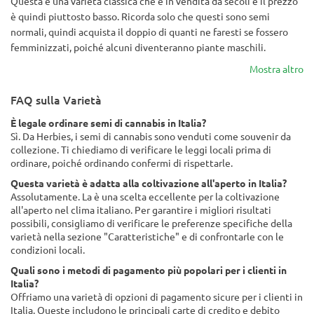
Questa è una varietà classica che è in vendita da secoli e il prezzo
è quindi piuttosto basso. Ricorda solo che questi sono semi
normali, quindi acquista il doppio di quanti ne faresti se fossero
femminizzati, poiché alcuni diventeranno piante maschili.
Mostra altro
FAQ sulla Varietà
È legale ordinare semi di cannabis in Italia?
Sì. Da Herbies, i semi di cannabis sono venduti come souvenir da
collezione. Ti chiediamo di verificare le leggi locali prima di
ordinare, poiché ordinando confermi di rispettarle.
Questa varietà è adatta alla coltivazione all'aperto in Italia?
Assolutamente. La è una scelta eccellente per la coltivazione
all'aperto nel clima italiano. Per garantire i migliori risultati
possibili, consigliamo di verificare le preferenze specifiche della
varietà nella sezione "Caratteristiche" e di confrontarle con le
condizioni locali.
Quali sono i metodi di pagamento più popolari per i clienti in
Italia?
Offriamo una varietà di opzioni di pagamento sicure per i clienti in
Italia. Queste includono le principali carte di credito e debito