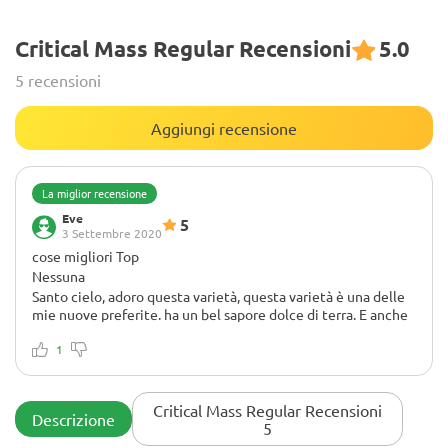
Critical Mass Regular Recensioni
5.0
5 recensioni
Aggiungi recensione
La miglior recensione
Eve
5
3 Settembre 2020
cose migliori Top
Nessuna
Santo cielo, adoro questa varietà, questa varietà è una delle
mie nuove preferite. ha un bel sapore dolce di terra. E anche
molto puzzolente, ma ha un buon profumo. L'high da questo
in un intenso high indica, il migliore che abbia mai avuto!!!
1
Consiglio vivamente.
Critical Mass Regular Recensioni
Descrizione
5