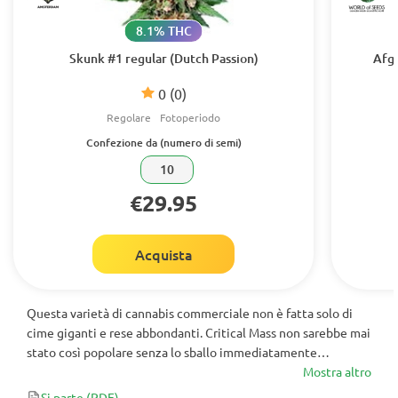
8.1% THC
Skunk #1 regular (Dutch Passion)
Afgh
0
(0)
Regolare
Fotoperiodo
Confezione da (numero di semi)
10
€29.95
Acquista
Questa varietà di cannabis commerciale non è fatta solo di
cime giganti e rese abbondanti. Critical Mass non sarebbe mai
stato così popolare senza lo sballo immediatamente
piacevole: molto forte, ma dolce e allegro. Per un fumatore
Mostra altro
abituale, potrebbe essere un compagno quotidiano. Si
Si parte
(PDF)