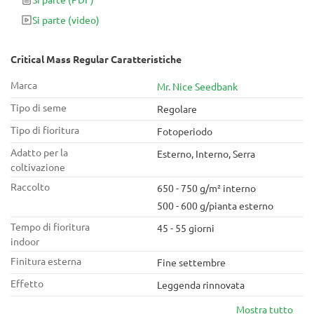
consiglia agli utenti inesperti di aderire alla regola 4:20,
Si parte
(video)
tuttavia, utilizzando questo trattamento pungente e
dall'odore di terra per il relax serale insieme a un grande
sacchetto di Cheetos e un abbonamento Netflix.
Critical Mass Regular Caratteristiche
Marca
Mr. Nice Seedbank
Tipo di seme
Regolare
Tipo di fioritura
Fotoperiodo
Adatto per la
Esterno, Interno, Serra
coltivazione
Raccolto
650 - 750 g/m² interno
500 - 600 g/pianta esterno
Tempo di fioritura
45 - 55 giorni
indoor
Finitura esterna
Fine settembre
Effetto
Leggenda rinnovata
Mostra tutto