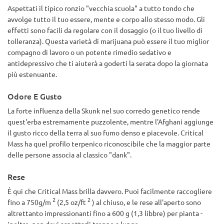
Aspettati il tipico ronzio "vecchia scuola" a tutto tondo che
avvolge tutto il tuo essere, mente e corpo allo stesso modo. Gli
effetti sono facili da regolare con il dosaggio (o il tuo livello di
tolleranza). Questa varietà di marijuana può essere il tuo miglior
compagno di lavoro o un potente rimedio sedativo e
antidepressivo che ti aiuterà a goderti la serata dopo la giornata
più estenuante.
Odore E Gusto
La forte influenza della Skunk nel suo corredo genetico rende
quest'erba estremamente puzzolente, mentre l'Afghani aggiunge
il gusto ricco della terra al suo fumo denso e piacevole. Critical
Mass ha quel profilo terpenico riconoscibile che la maggior parte
delle persone associa al classico "dank".
Rese
È qui che Critical Mass brilla davvero. Puoi facilmente raccogliere
2
2
fino a 750g/m
(2,5 oz/ft
) al chiuso, e le rese all'aperto sono
altrettanto impressionanti fino a 600 g (1,3 libbre) per pianta -
inoltre, non devi aspettarli troppo a lungo .