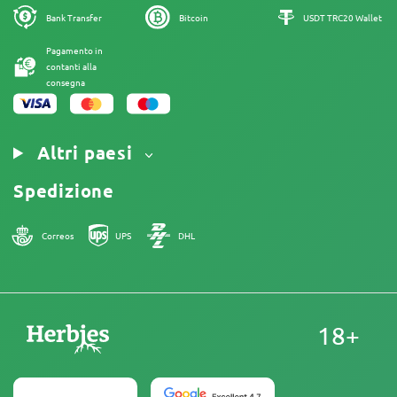
Informativa sui Cookies
Mappa del sito
Bank Transfer
Bitcoin
USDT TRC20 Wallet
Nota Legale
Pagamento in
contanti alla
consegna
Altri paesi
Spedizione
Correos
UPS
DHL
18+