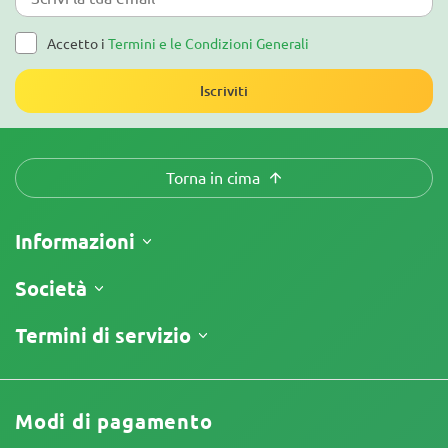
Accetto i
Termini e le Condizioni Generali
Iscriviti
Torna in cima
Informazioni
Spedizione
Società
Tracking
Chi siamo
Termini di servizio
Politica di Reso
Contatti
Listino prezzi
Termini e Condizioni
Recensioni
Promo
Limitazione di Responsabilità
Programma di Affiliazione
Modi di pagamento
Informativa sulla Privacy
I nostri autori