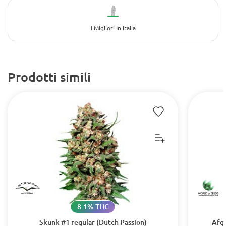
I Migliori In Italia
Prodotti simili
8.1% THC
Skunk #1 regular (Dutch Passion)
Afgh