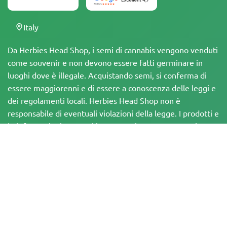
Italy
Da Herbies Head Shop, i semi di cannabis vengono venduti
come souvenir e non devono essere fatti germinare in
luoghi dove è illegale. Acquistando semi, si conferma di
essere maggiorenni e di essere a conoscenza delle leggi e
dei regolamenti locali. Herbies Head Shop non è
responsabile di eventuali violazioni della legge. I prodotti e
le informazioni presenti in questo sito non sono stati
valutati dalla FDA e NON sono destinati a diagnosticare,
trattare, curare o prevenire alcuna malattia. Tutti i prodotti
contengono meno dello 0,3% di THC, ove applicabile, in
conformità con le normative federali. È importante
assicurarsi di rispettare le leggi locali, poiché Herbies non
offre consulenza legale e non si assume alcuna
responsabilità per l'uso o la coltivazione di cannabis in aree
in cui è vietato