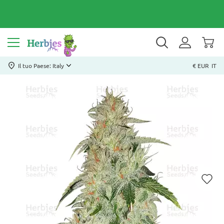
Il tuo Paese: Italy
€ EUR
IT