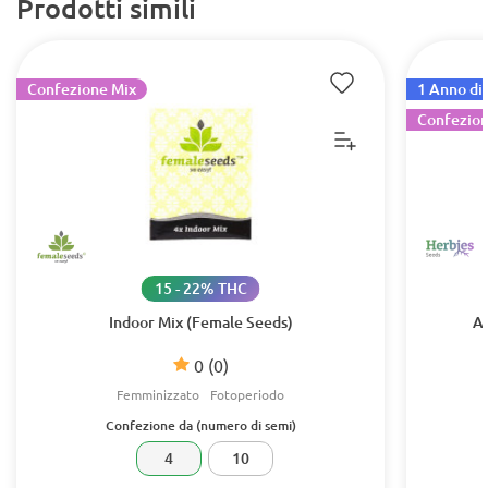
Prodotti simili
Confezione Mix
1 Anno di 
Confezion
15 - 22% THC
Indoor Mix (Female Seeds)
Au
0
(0)
Femminizzato
Fotoperiodo
Confezione da (numero di semi)
4
10