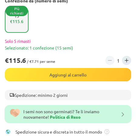
Confezione da (numero di semi)
Più
richiesti
15
€115.6
Solo 5 rimasti
Selezionato: 1 confezione (15 semi)
€115.6
/ €7.71 per seme
Aggiungi al carrello
Spedizione: minimo 2 giorni
I semi non sono germinati? Te li inviamo
nuovamente!
Politica di Reso
Spedizione sicura e discreta in tutto il mondo
?