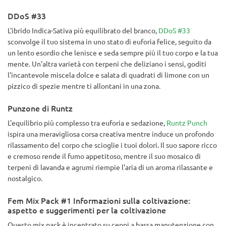
DDoS #33
L'ibrido Indica-Sativa più equilibrato del branco,
DDoS #33
sconvolge il tuo sistema in uno stato di euforia felice, seguito da
un lento esordio che lenisce e seda sempre più il tuo corpo e la tua
mente. Un'altra varietà con terpeni che deliziano i sensi, goditi
l'incantevole miscela dolce e salata di quadrati di limone con un
pizzico di spezie mentre ti allontani in una zona.
Punzone di Runtz
L'equilibrio più complesso tra euforia e sedazione,
Runtz Punch
ispira una meravigliosa corsa creativa mentre induce un profondo
rilassamento del corpo che scioglie i tuoi dolori. Il suo sapore ricco
e cremoso rende il fumo appetitoso, mentre il suo mosaico di
terpeni di lavanda e agrumi riempie l'aria di un aroma rilassante e
nostalgico.
Fem Mix Pack #1 Informazioni sulla coltivazione:
aspetto e suggerimenti per la coltivazione
Questo mix pack è incentrato su ceppi a bassa manutenzione con