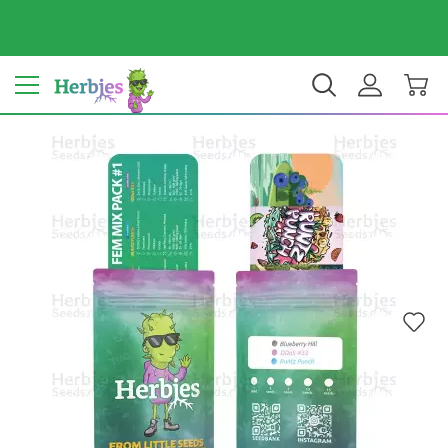
Il tuo Paese: Italy
€ EUR
IT