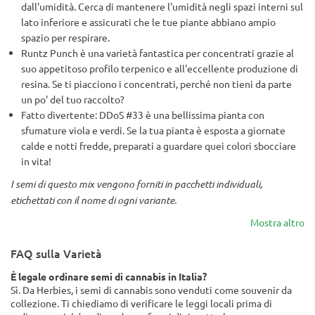
dall'umidità. Cerca di mantenere l'umidità negli spazi interni sul
lato inferiore e assicurati che le tue piante abbiano ampio
spazio per respirare.
Runtz Punch è una varietà fantastica per concentrati grazie al
suo appetitoso profilo terpenico e all'eccellente produzione di
resina. Se ti piacciono i concentrati, perché non tieni da parte
un po' del tuo raccolto?
Fatto divertente: DDoS #33 è una bellissima pianta con
sfumature viola e verdi. Se la tua pianta è esposta a giornate
calde e notti fredde, preparati a guardare quei colori sbocciare
in vita!
I semi di questo mix vengono forniti in pacchetti individuali,
etichettati con il nome di ogni variante.
Mostra altro
FAQ sulla Varietà
È legale ordinare semi di cannabis in Italia?
Sì. Da Herbies, i semi di cannabis sono venduti come souvenir da
collezione. Ti chiediamo di verificare le leggi locali prima di