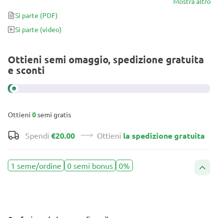
DDoS #33, Runtz Punch e Blueberry Hill - producono ciascuno alti
Mostra altro
raccolti di cime appetitose con livelli di THC che vanno dal 26 al
Si parte
(PDF)
29%! Le varietà di questo mix sono etichettate individualmente.
Si parte
(video)
Ottieni semi omaggio, spedizione gratuita
e sconti
Ottieni
0
semi gratis
Spendi
€20.00
Ottieni
la spedizione gratuita
1 seme/ordine
0 semi bonus
0%