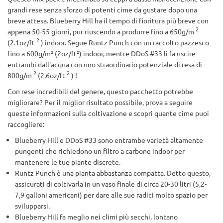
grandi rese senza sforzo di potenti cime da gustare dopo una
breve attesa. Blueberry Hill ha il tempo di fioritura più breve con
2
appena 50-55 giorni, pur riuscendo a produrre fino a 650g/m
2
(2.1oz/ft
) indoor. Segue Runtz Punch con un raccolto pazzesco
fino a 600g/m² (2oz/ft²) indoor, mentre DDoS #33 li fa uscire
entrambi dall'acqua con uno straordinario potenziale di resa di
2
2
800g/m
(2.6oz/ft
) !
Con rese incredibili del genere, questo pacchetto potrebbe
migliorare? Per il miglior risultato possibile, prova a seguire
queste informazioni sulla coltivazione e scopri quante cime puoi
raccogliere:
Blueberry Hill e DDoS #33 sono entrambe varietà altamente
pungenti che richiedono un filtro a carbone indoor per
mantenere le tue piante discrete.
Runtz Punch è una pianta abbastanza compatta. Detto questo,
assicurati di coltivarla in un vaso finale di circa 20-30 litri (5,2-
7,9 galloni americani) per dare alle sue radici molto spazio per
svilupparsi.
Blueberry Hill fa meglio nei climi più secchi, lontano