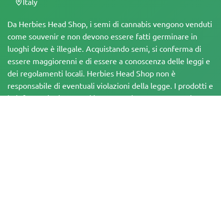
Italy
Da Herbies Head Shop, i semi di cannabis vengono venduti
come souvenir e non devono essere fatti germinare in
luoghi dove è illegale. Acquistando semi, si conferma di
essere maggiorenni e di essere a conoscenza delle leggi e
dei regolamenti locali. Herbies Head Shop non è
responsabile di eventuali violazioni della legge. I prodotti e
le informazioni presenti in questo sito non sono stati
valutati dalla FDA e NON sono destinati a diagnosticare,
trattare, curare o prevenire alcuna malattia. Tutti i prodotti
contengono meno dello 0,3% di THC, ove applicabile, in
conformità con le normative federali. È importante
assicurarsi di rispettare le leggi locali, poiché Herbies non
offre consulenza legale e non si assume alcuna
responsabilità per l'uso o la coltivazione di cannabis in aree
in cui è vietato
I pagamenti effettuati su questo sito web possono essere elaborati in due