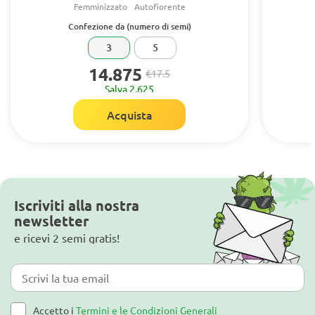
Femminizzato
Autofiorente
Confezione da (numero di semi)
3
5
14.875
€17.5
Salva 2.625
Acquista
Iscriviti alla nostra
newsletter
e ricevi 2 semi gratis!
Accetto i
Termini e le Condizioni Generali