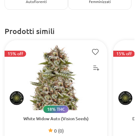
Autofiorenti
Femminizzati
Prodotti simili
15% off
15% off
18% THC
White Widow Auto (Vision Seeds)
D
0
(0)