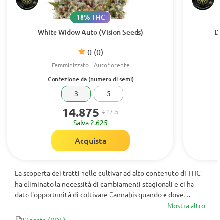
18% THC
White Widow Auto (Vision Seeds)
D
0
(0)
Femminizzato
Autofiorente
Confezione da (numero di semi)
3
5
14.875
€17.5
Salva 2.625
Acquista
La scoperta dei tratti nelle cultivar ad alto contenuto di THC
ha eliminato la necessità di cambiamenti stagionali e ci ha
dato l'opportunità di coltivare Cannabis quando e dove
vogliamo.
Mostra altro
Si parte
(PDF)