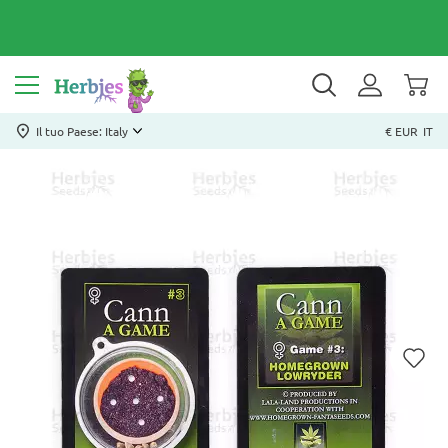
Il tuo Paese: Italy
€ EUR
IT