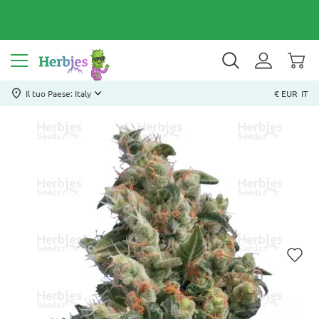
Il tuo Paese: Italy
€ EUR
IT