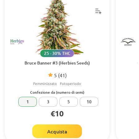
25 - 30% THC
Bruce Banner #3 (Herbies Seeds)
5
(41)
Femminizzato
Fotoperiodo
Confezione da (numero di semi)
1
3
5
10
€10
Acquista