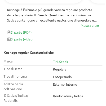
Kushage è l'ultima e più grande varietà regolare prodotta
dalla leggendaria TH Seeds. Questi semi a predominanza
Sativa contengono un'eccellente esplosione di energia e un
ronzio cerebrale di lunga durata, che è garantito per
Mostra altro
stimolare i tuoi sensi e la tua creatività. Inoltre? Le rese di
Si parte
(PDF)
alta qualità di 400-500g e gli aromi di legno di sandalo
Si parte
(video)
soddisferanno sia i principianti che i guru della cannabis.
Kushage regular Caratteristiche
Marca
T.H. Seeds
Tipo di seme
Regolare
Tipo di fioritura
Fotoperiodo
Adatto per la
Esterno, Interno
coltivazione
% Sativa/ Indica/
Ibrido Sativa / Indica
Ruderalis