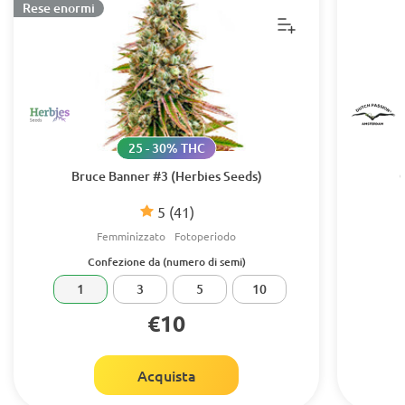
Rese enormi
25 - 30% THC
Bruce Banner #3 (Herbies Seeds)
5
(41)
Femminizzato
Fotoperiodo
Confezione da (numero di semi)
1
3
5
10
€10
Acquista