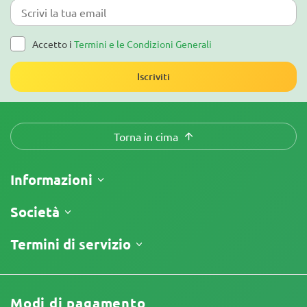
Accetto i
Termini e le Condizioni Generali
Iscriviti
Torna in cima
Informazioni
Spedizione
Società
Tracking
Chi siamo
Termini di servizio
Politica di Reso
Contatti
Listino prezzi
Termini e Condizioni
Recensioni
Promo
Limitazione di Responsabilità
Programma di Affiliazione
Modi di pagamento