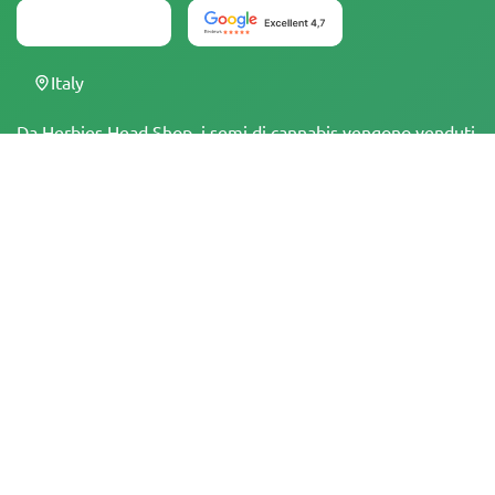
Italy
Da Herbies Head Shop, i semi di cannabis vengono venduti
come souvenir e non devono essere fatti germinare in
luoghi dove è illegale. Acquistando semi, si conferma di
essere maggiorenni e di essere a conoscenza delle leggi e
dei regolamenti locali. Herbies Head Shop non è
responsabile di eventuali violazioni della legge. I prodotti e
le informazioni presenti in questo sito non sono stati
valutati dalla FDA e NON sono destinati a diagnosticare,
trattare, curare o prevenire alcuna malattia. Tutti i prodotti
contengono meno dello 0,3% di THC, ove applicabile, in
conformità con le normative federali. È importante
assicurarsi di rispettare le leggi locali, poiché Herbies non
offre consulenza legale e non si assume alcuna
responsabilità per l'uso o la coltivazione di cannabis in aree