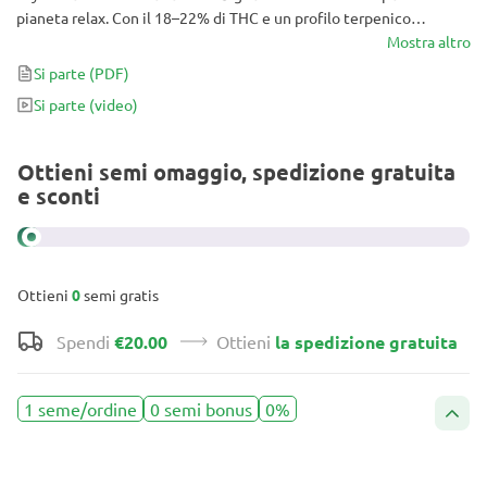
pianeta relax. Con il 18–22% di THC e un profilo terpenico
dominato da terra e pino, questo ibrido a predominanza indica
Mostra altro
scioglie lo stress e regala un comfort profondo per tutto il corpo.
Si parte
(PDF)
Veloce da coltivare, deliziosa e perfetta per ottenere un po’ di
Si parte
(video)
sana tranquillità, Skywalker Auto è una vera chicca per la tua
coltivazione.
Ottieni semi omaggio, spedizione gratuita
e sconti
Ottieni
0
semi gratis
Spendi
€20.00
Ottieni
la spedizione gratuita
1 seme/ordine
0 semi bonus
0%