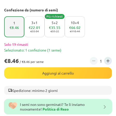
Confezione da (numero di semi)
Più richiesti
3+1
5+2
10+4
1
€8.46
€22.01
€35.55
€66.02
€33.84
€59.22
€118.44
Solo 19 rimasti
Selezionato: 1 confezione (1 seme)
€8.46
/ €8.46 per seme
Aggiungi al carrello
Spedizione: minimo 2 giorni
I semi non sono germinati? Te li inviamo
nuovamente!
Politica di Reso