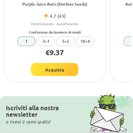
Purple Juice Auto (Herbies Seeds)
Auto
4.7
(43)
Femminizzato
Autofiorente
Confezione da (numero di semi)
1
3+1
5+2
10+4
€9.37
Acquista
Iscriviti alla nostra
newsletter
e ricevi 2 semi gratis!