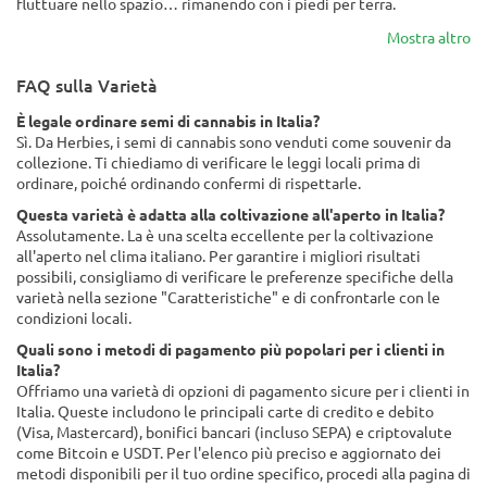
fluttuare nello spazio… rimanendo con i piedi per terra.
Mostra altro
FAQ sulla Varietà
È legale ordinare semi di cannabis in Italia?
Sì. Da Herbies, i semi di cannabis sono venduti come souvenir da
collezione. Ti chiediamo di verificare le leggi locali prima di
ordinare, poiché ordinando confermi di rispettarle.
Questa varietà è adatta alla coltivazione all'aperto in Italia?
Assolutamente. La è una scelta eccellente per la coltivazione
all'aperto nel clima italiano. Per garantire i migliori risultati
possibili, consigliamo di verificare le preferenze specifiche della
varietà nella sezione "Caratteristiche" e di confrontarle con le
condizioni locali.
Quali sono i metodi di pagamento più popolari per i clienti in
Italia?
Offriamo una varietà di opzioni di pagamento sicure per i clienti in
Italia. Queste includono le principali carte di credito e debito
(Visa, Mastercard), bonifici bancari (incluso SEPA) e criptovalute
come Bitcoin e USDT. Per l'elenco più preciso e aggiornato dei
metodi disponibili per il tuo ordine specifico, procedi alla pagina di