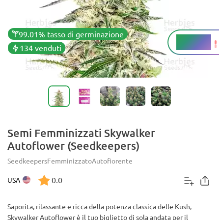
99.01% tasso di germinazione
18 - 22%
THC
134 venduti
Semi Femminizzati Skywalker
Autoflower (Seedkeepers)
Seedkeepers
Femminizzato
Autofiorente
0.0
USA
Saporita, rilassante e ricca della potenza classica delle Kush,
Skywalker Autoflower è il tuo biglietto di sola andata per il