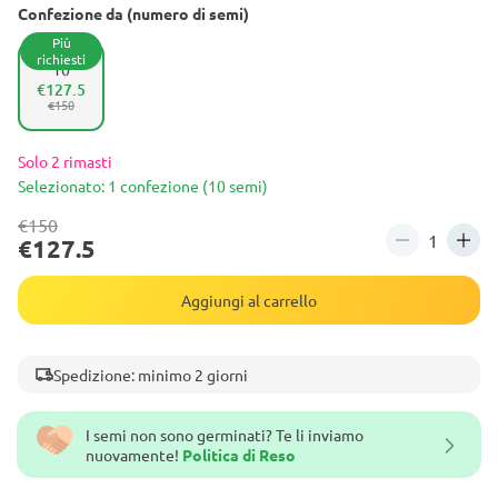
Confezione da (numero di semi)
Più
richiesti
10
€127.5
€150
Solo 2 rimasti
Selezionato: 1 confezione (10 semi)
€150
€127.5
Aggiungi al carrello
Spedizione: minimo 2 giorni
I semi non sono germinati? Te li inviamo
nuovamente!
Politica di Reso