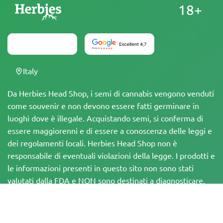
18+
Italy
Da Herbies Head Shop, i semi di cannabis vengono venduti
come souvenir e non devono essere fatti germinare in
luoghi dove è illegale. Acquistando semi, si conferma di
essere maggiorenni e di essere a conoscenza delle leggi e
dei regolamenti locali. Herbies Head Shop non è
responsabile di eventuali violazioni della legge. I prodotti e
le informazioni presenti in questo sito non sono stati
valutati dalla FDA e NON sono destinati a diagnosticare,
trattare, curare o prevenire alcuna malattia. Tutti i prodotti
contengono meno dello 0,3% di THC, ove applicabile, in
conformità con le normative federali. È importante