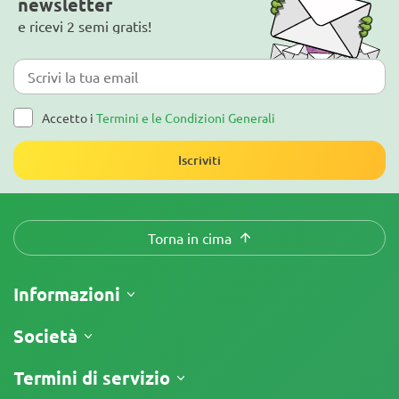
newsletter
e ricevi 2 semi gratis!
Accetto i
Termini e le Condizioni Generali
Iscriviti
Torna in cima
Informazioni
Spedizione
Società
Tracking
Chi siamo
Termini di servizio
Politica di Reso
Contatti