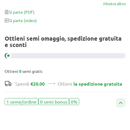
limone, non c'è da stupirsi se ha vinto 2 volte la Cannabis Cup!
Mostra altro
Inoltre, può essere coltivato in qualsiasi clima outdoor. Offre uno
Si parte
(PDF)
stato mentale concentrato, ideale per socializzare.
Si parte
(video)
Ottieni semi omaggio, spedizione gratuita
e sconti
Ottieni
0
semi gratis
Spendi
€20.00
Ottieni
la spedizione gratuita
1 seme/ordine
0 semi bonus
0%