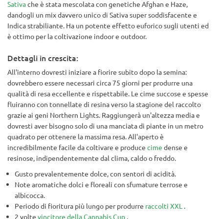
Sativa
che è stata mescolata con genetiche Afghan e Haze,
dandogli un mix davvero unico di Sativa super soddisfacente e
Indica strabiliante. Ha un potente effetto euforico sugli utenti ed
è ottimo per la coltivazione indoor e outdoor.
Dettagli in crescita:
All'interno dovresti iniziare a fiorire subito dopo la semina:
dovrebbero essere necessari circa 75 giorni per produrre una
qualità di resa eccellente e rispettabile. Le cime succose e spesse
fluiranno con tonnellate di resina verso la stagione del raccolto
grazie ai geni Northern Lights. Raggiungerà un'altezza media e
dovresti aver bisogno solo di una manciata di piante in un metro
quadrato per ottenere la massima resa. All'aperto è
incredibilmente facile da coltivare e produce
cime
dense e
resinose, indipendentemente dal clima, caldo o freddo.
Gusto prevalentemente dolce, con sentori di acidità.
Note aromatiche dolci e floreali con sfumature terrose e
albicocca.
Periodo di fioritura più lungo per produrre
raccolti XXL
.
2 volte
vincitore della Cannabis Cup
.