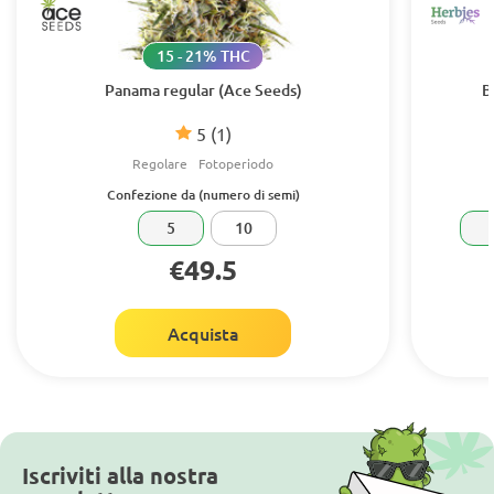
15 - 21% THC
Panama regular (Ace Seeds)
B
5
(1)
Regolare
Fotoperiodo
Confezione da (numero di semi)
5
10
€49.5
Acquista
Iscriviti alla nostra