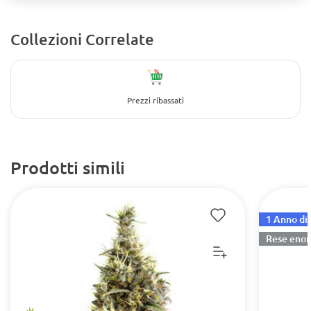
Collezioni Correlate
Prezzi ribassati
Prodotti simili
1 Anno di 
Rese eno