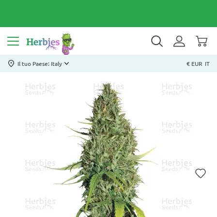
Il tuo Paese: Italy
€ EUR
IT