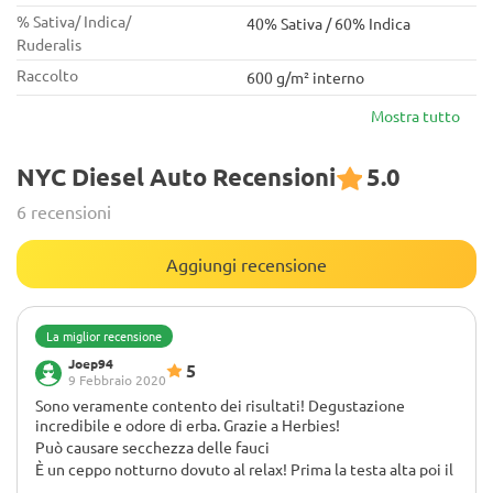
% Sativa/ Indica/
40% Sativa / 60% Indica
Ruderalis
Raccolto
600 g/m² interno
Mostra tutto
NYC Diesel Auto Recensioni
5.0
6 recensioni
Aggiungi recensione
La miglior recensione
Joep94
5
9 Febbraio 2020
Sono veramente contento dei risultati! Degustazione
incredibile e odore di erba. Grazie a Herbies!
Può causare secchezza delle fauci
È un ceppo notturno dovuto al relax! Prima la testa alta poi il
rilassamento profondo del corpo.