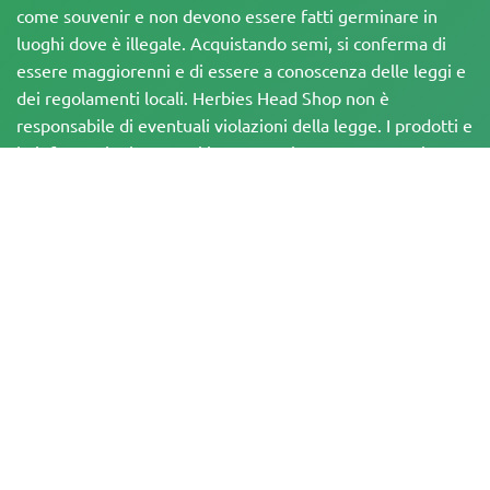
come souvenir e non devono essere fatti germinare in
luoghi dove è illegale. Acquistando semi, si conferma di
essere maggiorenni e di essere a conoscenza delle leggi e
dei regolamenti locali. Herbies Head Shop non è
responsabile di eventuali violazioni della legge. I prodotti e
le informazioni presenti in questo sito non sono stati
valutati dalla FDA e NON sono destinati a diagnosticare,
trattare, curare o prevenire alcuna malattia. Tutti i prodotti
contengono meno dello 0,3% di THC, ove applicabile, in
conformità con le normative federali. È importante
assicurarsi di rispettare le leggi locali, poiché Herbies non
offre consulenza legale e non si assume alcuna
responsabilità per l'uso o la coltivazione di cannabis in aree
in cui è vietato
I pagamenti effettuati su questo sito web possono essere elaborati in due
modi:
— Direttamente da Pure Atmosphere S.A.M. S.L.
— Tramite il nostro fornitore di servizi di pagamento, WORLD SPACE LINK