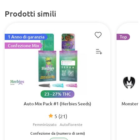
Prodotti simili
1 Anno di garanzia
Top
Confezione Mix
23 - 27% THC
Auto Mix Pack #1 (Herbies Seeds)
Monster 
5
(21)
Femminizzato
Autofiorente
Confezione da (numero di semi)