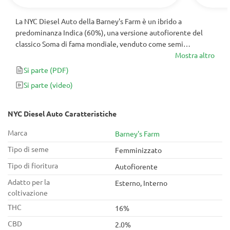
La NYC Diesel Auto della Barney's Farm è un ibrido a
predominanza Indica (60%), una versione autofiorente del
classico Soma di fama mondiale, venduto come semi
femminizzati. Mantenendo tutti i tratti e le qualità
Mostra altro
dell'originale, come sballo forte e duraturo e odore Diesel
Si parte
(PDF)
distinto e pungente, incrociandolo con Ruderalis ha ridotto il
Si parte
(video)
suo tempo di finitura a soli 60-70 giorni dal seme al raccolto.
NYC Diesel Auto Caratteristiche
Marca
Barney's Farm
Tipo di seme
Femminizzato
Tipo di fioritura
Autofiorente
Adatto per la
Esterno, Interno
coltivazione
THC
16%
CBD
2.0%