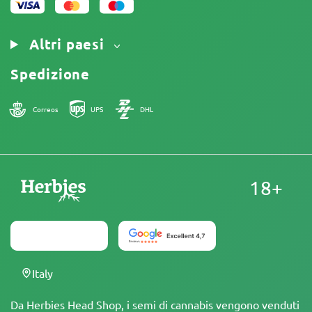
Altri paesi
Spedizione
Correos
UPS
DHL
18+
Italy
Da Herbies Head Shop, i semi di cannabis vengono venduti