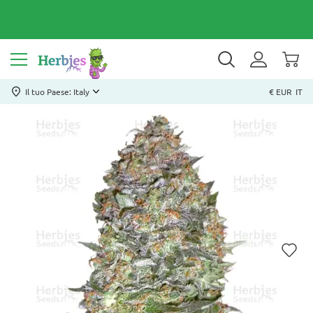
Il tuo Paese: Italy
€ EUR
IT