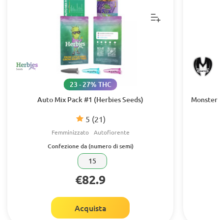
23 - 27% THC
Auto Mix Pack #1 (Herbies Seeds)
Monster 
5
(21)
Femminizzato
Autofiorente
Confezione da (numero di semi)
15
€82.9
Acquista