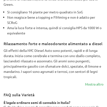
Green.
Si consigliano 16 piante per metro quadrato in SoG
Non reagisce bene a topping e FIMming e non è adatto per
SCRoG
Ama la luce forte e intensa, quindi si consiglia HPS da 1000 W o
equivalente
Rilassamento forte e maleodorante alimentato a diesel
Gli effetti della NYC Diesel Auto sono potenti, rapidi e di lunga
durata. Inizia come cerebrale e termina con uno sballo completo,
lasciandoti rilassato e assonnato. Gli aromi sono pungenti,
principalmente gasolio con sfumature dolci, speziate, di limone e
mandarino. I sapori sono agrumati e terrosi, con sentori di legni
tropicali.
Mostra altro
FAQ sulla Varietà
È legale ordinare semi di cannabis in Italia?
Sì. Da Herbies, i semi di cannabis sono venduti come souvenir da