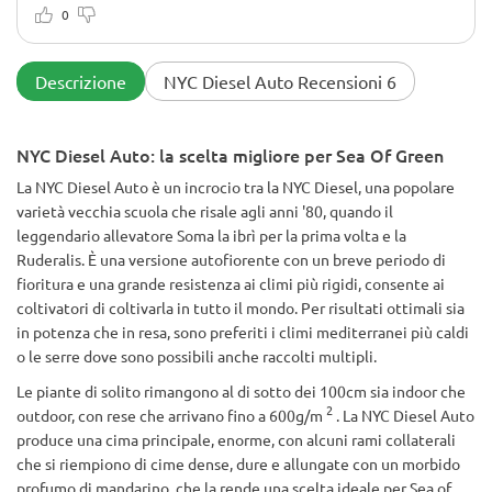
0
Descrizione
NYC Diesel Auto Recensioni 6
NYC Diesel Auto: la scelta migliore per Sea Of Green
La NYC Diesel Auto è un incrocio tra la NYC Diesel, una popolare
varietà vecchia scuola che risale agli anni '80, quando il
leggendario allevatore Soma la ibrì per la prima volta e la
Ruderalis. È una versione autofiorente con un breve periodo di
fioritura e una grande resistenza ai climi più rigidi, consente ai
coltivatori di coltivarla in tutto il mondo. Per risultati ottimali sia
in potenza che in resa, sono preferiti i climi mediterranei più caldi
o le serre dove sono possibili anche raccolti multipli.
Le piante di solito rimangono al di sotto dei 100cm sia indoor che
2
outdoor, con rese che arrivano fino a 600g/m
. La NYC Diesel Auto
produce una cima principale, enorme, con alcuni rami collaterali
che si riempiono di cime dense, dure e allungate con un morbido
profumo di mandarino, che la rende una scelta ideale per Sea of