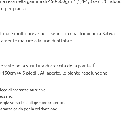
na resa nella gamma di 450-500g/m² (1,4-1,8 oz/ft²) indoor.
te per pianta.
ord, ma è molto breve per i semi con una dominanza Sativa
tamente mature alla fine di ottobre.
 visto nella struttura di crescita della pianta. È
-150cm (4-5 piedi). All'aperto, le piante raggiungono
icco di sostanze nutritive.
essario.
ergia verso i siti di gemme superiori.
astanza caldo per la coltivazione