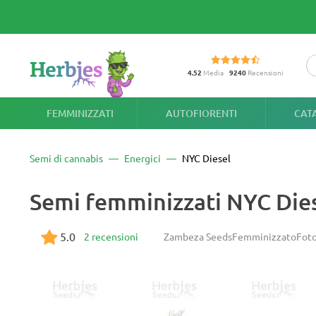
4.52
Media
9240
Recensioni
FEMMINIZZATI
AUTOFIORENTI
CAT
Semi di cannabis
Energici
NYC Diesel
Semi femminizzati NYC Die
5.0
2 recensioni
Zambeza Seeds
Femminizzato
Fot