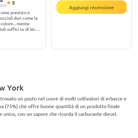
th
5
2020
Aggiungi recensione
 come previsto e
boccioli duri come la
i colore... niente
i soffici su di lei...
olto si diesel e
 sono molto
 suo risultato e del
a....è sicuramente una
rite quando si tratta
lle cime e aspetto
pianta stessa e
rprendente molto
 del raccolto i colori
ew York
... Rapporto sul fumo
ione e la
rovato un posto nel cuore di molti coltivatori di erbacce e
iva (75%) che offre buone quantità di un prodotto finale
nico, con un sapore che ricorda il carburante diesel.