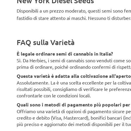
New York Diesel Seeds
Disponibili a un prezzo moderato, questi semi sono femmi
fastidio di stare attento ai maschi. Nessuno ti disturbe
FAQ sulla Varietà
È legale ordinare semi di cannabis in Italia?
Sì. Da Herbies, i semi di cannabis sono venduti come souv
prima di ordinare, poiché ordinando confermi di rispett
Questa varietà è adatta alla coltivazione all'aperto 
Assolutamente. La è una scelta eccellente per la coltivaz
risultati possibili, consigliamo di verificare le preferen
confrontarle con le condizioni locali.
Quali sono i metodi di pagamento più popolari per i 
Offriamo una varietà di opzioni di pagamento sicure per i 
credito e debito (Visa, Mastercard), bonifici bancari (i
più preciso e aggiornato dei metodi disponibili per il tu