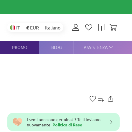
€
EUR
IT
Italiano
PROMO
BLOG
ASSISTENZA
I semi non sono germinati? Te li inviamo
nuovamente!
Politica di Reso