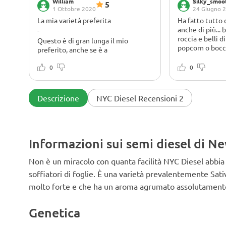
William
Silky_smoo
5
1 Ottobre 2020
24 Giugno 
La mia varietà preferita
Ha fatto tutto
anche di più... 
-
roccia e belli d
Questo è di gran lunga il mio
popcorn o bocciol
preferito, anche se è a
il suo odore è m
Nessuno
predominanza sativa, aiuta la mia
agrumato
ansia, rallenta il mio pensiero
0
Nel complesso
0
eccessivo e mi dà più
soddisfatta del
concentrazione per fare ciò di cui
ciclo di crescit
ho bisogno
delle mie prefe
Descrizione
NYC Diesel Recensioni 2
di struttura de
generale della 
colorazione so
tardi nel colore
Informazioni sui semi diesel di N
sono così belli
dopo l'essiccaz
stagionatura
Non è un miracolo con quanta facilità NYC Diesel abbia t
soffiatori di foglie. È una varietà prevalentemente Sat
molto forte e che ha un aroma agrumato assolutamente u
Genetica