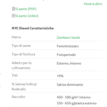
Mostra altro
strade di New York dopo una doccia calda
Si parte
(PDF)
pomeridiana. In secondo luogo, l'effetto è molto
sociale al punto da trasformarti in un motormouth.
Si parte
(video)
Dall'intrattenimento dei tuoi ospiti a casa al clubbing
fino all'andare a un evento di team building, ti
NYC Diesel Caratteristiche
sentirai totalmente felice in qualsiasi tipo di incontro.
Marca
Zambeza Seeds
Inoltre, con il 19% di THC, questo sballo alle stelle
dura molte ore.
Tipo di seme
Femminizzato
Tipo di fioritura
Fotoperiodo
Adatto per la
Esterno, Interno
coltivazione
THC
19%
% Sativa/ Indica/
Sativa dominante
Ruderalis
Raccolto
450 - 500 g/m² interno
550 - 650 g/pianta esterno