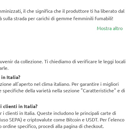
nizzati, il che significa che il produttore ti ha liberato dal
rà sulla strada per carichi di gemme femminili fumabili!
Mostra altro
enir da collezione. Ti chiediamo di verificare le leggi locali
arle.
in Italia?
ione all'aperto nel clima italiano. Per garantire i migliori
ze specifiche della varietà nella sezione "Caratteristiche" e di
clienti in Italia?
clienti in Italia. Queste includono le principali carte di
ncluso SEPA) e criptovalute come Bitcoin e USDT. Per l'elenco
o ordine specifico, procedi alla pagina di checkout.