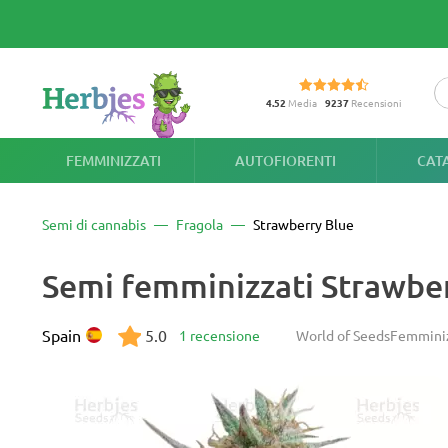
4.52
Media
9237
Recensioni
FEMMINIZZATI
AUTOFIORENTI
CAT
Semi di cannabis
Fragola
Strawberry Blue
Semi femminizzati Strawbe
Spain
5.0
1 recensione
World of Seeds
Femmini