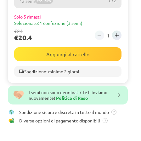
€72
12 semi
esaurito
Solo 5 rimasti
Selezionato: 1 confezione (3 semi)
€24
€20.4
Aggiungi al carrello
Spedizione: minimo 2 giorni
I semi non sono germinati? Te li inviamo
nuovamente!
Politica di Reso
Spedizione sicura e discreta in tutto il mondo
?
Diverse opzioni di pagamento disponibili
?