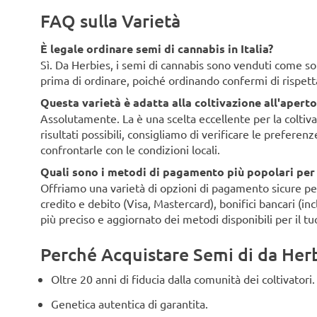
FAQ sulla Varietà
È legale ordinare semi di cannabis in Italia?
Sì. Da Herbies, i semi di cannabis sono venduti come souv
prima di ordinare, poiché ordinando confermi di rispett
Questa varietà è adatta alla coltivazione all'aperto 
Assolutamente. La è una scelta eccellente per la coltivaz
risultati possibili, consigliamo di verificare le preferen
confrontarle con le condizioni locali.
Quali sono i metodi di pagamento più popolari per i 
Offriamo una varietà di opzioni di pagamento sicure per i 
credito e debito (Visa, Mastercard), bonifici bancari (i
più preciso e aggiornato dei metodi disponibili per il tu
Perché Acquistare Semi di da Herbi
Oltre 20 anni di fiducia dalla comunità dei coltivatori.
Genetica autentica di garantita.