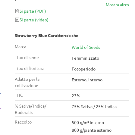
Mostra altro
famiglia Blue dal sapore spettacolare, incrociato con
Si parte
(PDF)
la fruttata Strawberry ha prodotto una varietà
prevalentemente sativa ma con un breve ciclo di
Si parte
(video)
fioritura.
Strawberry Blue Caratteristiche
Marca
World of Seeds
Tipo di seme
Femminizzato
Tipo di fioritura
Fotoperiodo
Adatto per la
Esterno, Interno
coltivazione
THC
23%
% Sativa/ Indica/
75% Sativa / 25% Indica
Ruderalis
Raccolto
500 g/m² interno
800 g/pianta esterno