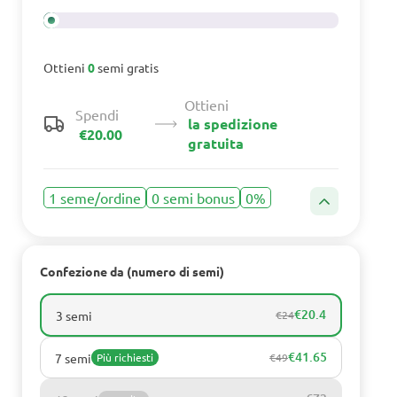
Ottieni
0
semi gratis
Ottieni
Spendi
la spedizione
€20.00
gratuita
1 seme/ordine
0 semi bonus
0%
Confezione da (numero di semi)
€20.4
3 semi
€24
€41.65
7 semi
Più richiesti
€49