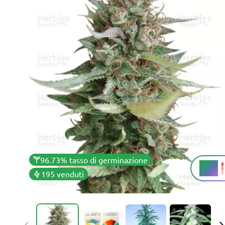
96.73% tasso di germinazione
23%
THC
195 venduti