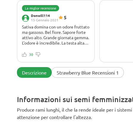
La miglior recensione
Donwill114
5
15 Gennaio 2021
Sativa domina con un odore fruttato
ma gassoso. Bel fiore. Sapore forte
attivo alto. Grande giornata gemma.
L'odore è incredibile. La testa alta è
la cosa migliore. Per me il migliore
Tempo di fioritura di 8-10
ceppo.
settimane. Non fa bene nei climi più
30
freddi.
La varietà più sottovalutata al
mondo. Ho avuto questo impiegare
Descrizione
Strawberry Blue Recensioni 1
fino a 10 settimane ci sono circa 3
fenotipi che escono da questi e
sono tutti belli facili da coltivare
mantenere il PH sotto 6.5 non
Informazioni sui semi femminizza
hanno bisogno di molti nutrienti
devi fare un po 'di condimento e lst
per ottenere una resa decente.
Produce rami lunghi, il che la rende ideale per i sist
Tutti e 3 i fenotipi sono nelle foto
attenzione per controllare l'altezza.
che coltivo questa varietà da anni.