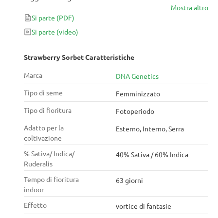
Mostra altro
settimane, con rese da discrete a buone, mantiene
Si parte
(PDF)
un'altezza gestibile e ama un po' più di nutrienti,
specialmente in fiore.
Si parte
(video)
Strawberry Sorbet Caratteristiche
Marca
DNA Genetics
Tipo di seme
Femminizzato
Tipo di fioritura
Fotoperiodo
Adatto per la
Esterno, Interno, Serra
coltivazione
% Sativa/ Indica/
40% Sativa / 60% Indica
Ruderalis
Tempo di fioritura
63 giorni
indoor
Effetto
vortice di fantasie