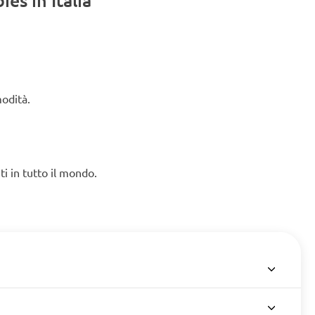
es in Italia
modità.
ti in tutto il mondo.