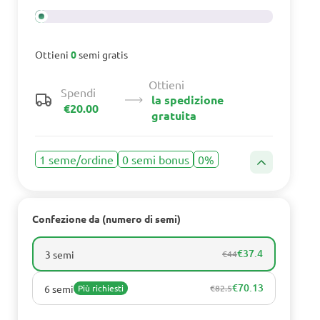
Ottieni
0
semi gratis
Ottieni
Spendi
la spedizione
€20.00
gratuita
1 seme/ordine
0 semi bonus
0%
Confezione da (numero di semi)
€37.4
3 semi
€44
€70.13
6 semi
Più richiesti
€82.5