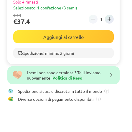
Solo 4 rimasti
Selezionato: 1 confezione (3 semi)
€44
€37.4
Aggiungi al carrello
Spedizione: minimo 2 giorni
I semi non sono germinati? Te li inviamo
nuovamente!
Politica di Reso
Spedizione sicura e discreta in tutto il mondo
?
Diverse opzioni di pagamento disponibili
?