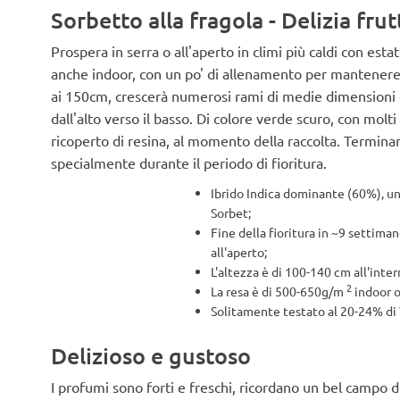
Sorbetto alla fragola - Delizia fru
Prospera in serra o all'aperto in climi più caldi con est
anche indoor, con un po' di allenamento per mantenere
ai 150cm, crescerà numerosi rami di medie dimensioni 
dall'alto verso il basso. Di colore verde scuro, con molt
ricoperto di resina, al momento della raccolta. Terminan
specialmente durante il periodo di fioritura.
Ibrido Indica dominante (60%), un
Sorbet;
Fine della fioritura in ~9 settiman
all'aperto;
L'altezza è di 100-140 cm all'inte
2
La resa è di 500-650g/m
indoor o
Solitamente testato al 20-24% di
Delizioso e gustoso
I profumi sono forti e freschi, ricordano un bel campo di