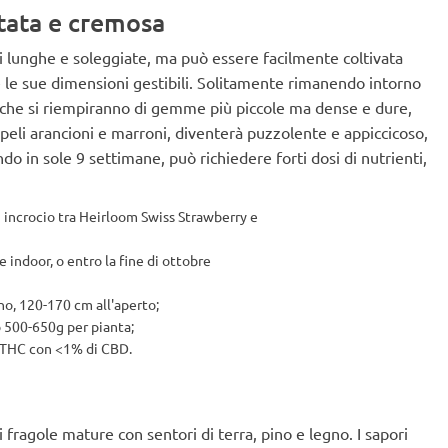
ttata e cremosa
ati lunghe e soleggiate, ma può essere facilmente coltivata
 le sue dimensioni gestibili. Solitamente rimanendo intorno
che si riempiranno di gemme più piccole ma dense e dure,
i peli arancioni e marroni, diventerà puzzolente e appiccicoso,
do in sole 9 settimane, può richiedere forti dosi di nutrienti,
 incrocio tra Heirloom Swiss Strawberry e
e indoor, o entro la fine di ottobre
rno, 120-170 cm all'aperto;
 500-650g per pianta;
 THC con <1% di CBD.
 fragole mature con sentori di terra, pino e legno. I sapori