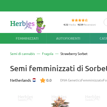
4.52
Media
9239
Recensioni
FEMMINIZZATI
AUTOFIORENTI
CAT
Semi di cannabis
Fragola
Strawberry Sorbet
Semi femminizzati di Sorbet
Netherlands
0.0
DNA Genetics
Femminizzato
Fo