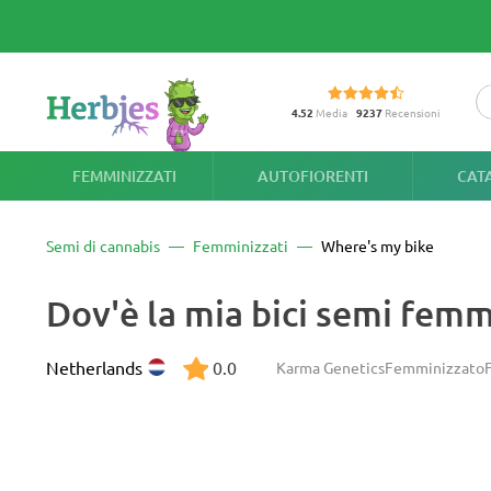
4.52
Media
9237
Recensioni
FEMMINIZZATI
AUTOFIORENTI
CAT
Semi di cannabis
Femminizzati
Where's my bike
Dov'è la mia bici semi femm
Netherlands
0.0
Karma Genetics
Femminizzato