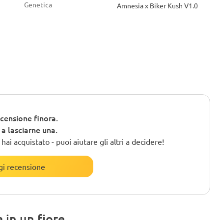
Genetica
Amnesia x Biker Kush V1.0
censione finora.
o a lasciarne una.
ai acquistato - puoi aiutare gli altri a decidere!
i recensione
 in un fiore