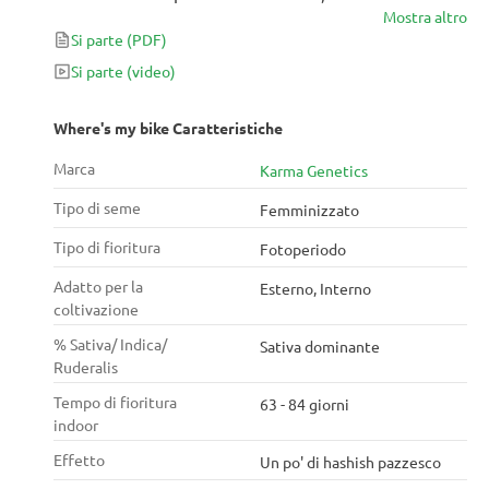
Mostra altro
tenere sotto controllo la tua grow room a causa della
Si parte
(PDF)
sua altezza. Questa vigorosa sativa sarà la corona nel
giardino di chiunque una volta che avrà finito di
Si parte
(video)
fiorire in 9 settimane.
Where's my bike Caratteristiche
Marca
Karma Genetics
Tipo di seme
Femminizzato
Tipo di fioritura
Fotoperiodo
Adatto per la
Esterno, Interno
coltivazione
% Sativa/ Indica/
Sativa dominante
Ruderalis
Tempo di fioritura
63 - 84 giorni
indoor
Effetto
Un po' di hashish pazzesco