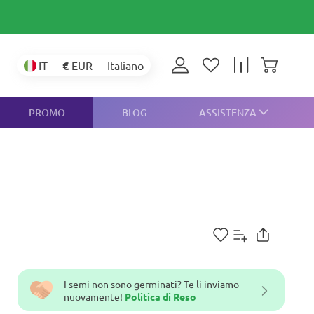
€
EUR
IT
Italiano
PROMO
BLOG
ASSISTENZA
I semi non sono germinati? Te li inviamo
nuovamente!
Politica di Reso