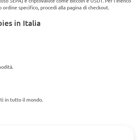
ncluso SEPA) e criptovalute come Bitcoin e USDT. Per l'elenco
o ordine specifico, procedi alla pagina di checkout.
es in Italia
modità.
ti in tutto il mondo.