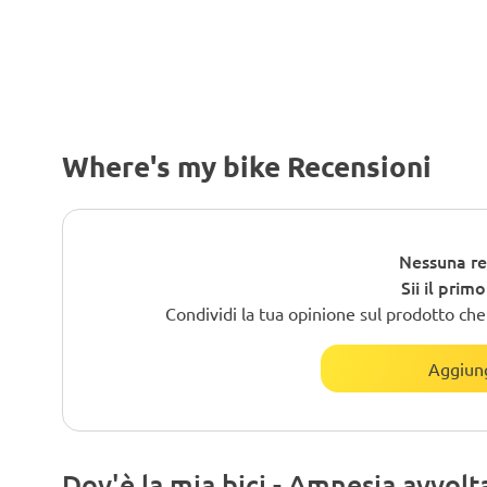
Where's my bike Recensioni
Nessuna re
Sii il prim
Condividi la tua opinione sul prodotto che h
Aggiung
Dov'è la mia bici - Amnesia avvolta