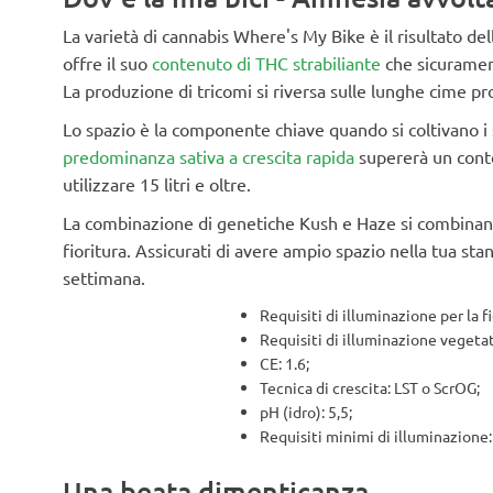
La varietà di cannabis Where's My Bike è il risultato 
offre il suo
contenuto di THC strabiliante
che sicurament
La produzione di tricomi si riversa sulle lunghe cime pr
Lo spazio è la componente chiave quando si coltivano 
predominanza sativa a crescita rapida
supererà un conte
utilizzare 15 litri e oltre.
La combinazione di genetiche Kush e Haze si combinan
fioritura. Assicurati di avere ampio spazio nella tua st
settimana.
Requisiti di illuminazione per la fi
Requisiti di illuminazione vegetat
CE: 1.6;
Tecnica di crescita: LST o ScrOG;
pH (idro): 5,5;
Requisiti minimi di illuminazione
Una beata dimenticanza