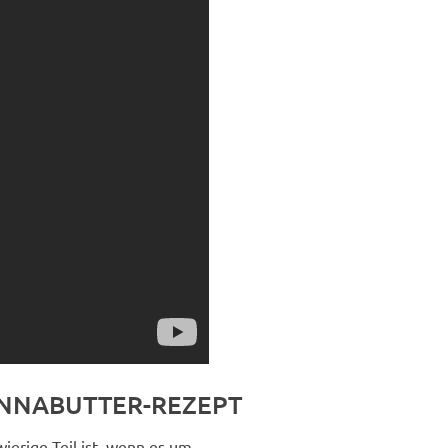
ANNABUTTER-REZEPT
wierige Teil ist, wenn es um