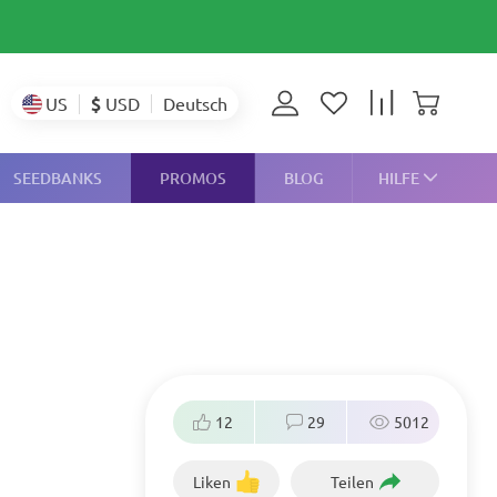
$
USD
US
Deutsch
SEEDBANKS
PROMOS
BLOG
HILFE
12
29
5012
Liken
Teilen