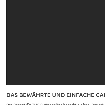
DAS BEWÄHRTE UND EINFACHE C
Das Rezept für THC-Butter selbst ist recht einfach. Der sch