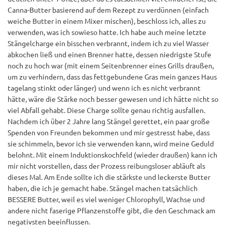
Canna-Butter basierend auf dem Rezept zu verdünnen (einfach
weiche Butter in einem Mixer mischen), beschloss ich, alles zu
verwenden, was ich sowieso hatte. Ich habe auch meine letzte
Stängelcharge ein bisschen verbrannt, indem ich zu viel Wasser
abkochen ließ und einen Brenner hatte, dessen niedrigste Stufe
noch zu hoch war (mit einem Seitenbrenner eines Grills draußen,
um zu verhindern, dass das fettgebundene Gras mein ganzes Haus
tagelang stinkt oder länger) und wenn ich es nicht verbrannt
hätte, wäre die Stärke noch besser gewesen und ich hätte nicht so
viel Abfall gehabt. Diese Charge sollte genau richtig ausfallen.
Nachdem ich über 2 Jahre lang Stängel gerettet, ein paar große
Spenden von Freunden bekommen und mir gestresst habe, dass
sie schimmeln, bevor ich sie verwenden kann, wird meine Geduld
belohnt. Mit einem Induktionskochfeld (wieder draußen) kann ich
mir nicht vorstellen, dass der Prozess reibungsloser abläuft als
dieses Mal. Am Ende sollte ich die stärkste und leckerste Butter
haben, die ich je gemacht habe. Stängel machen tatsächlich
BESSERE Butter, weil es viel weniger Chlorophyll, Wachse und
andere nicht faserige Pflanzenstoffe gibt, die den Geschmack am
negativsten beeinflussen.