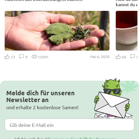
kannst du e
Mai 6, 2020
23
9
15001
66
Melde dich für unseren
Newsletter an
und erhalte 2 kostenlose Samen!
Ich bin mit den
Allgemeinen Geschäftsbedingungen