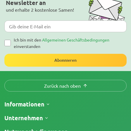
Newsletter an
und erhalte 2 kostenlose Samen!
Ich bin mit den
Allgemeinen Geschäftsbedingungen
einverstanden
Abonnieren
Zurück nach oben
Informationen
Versand
Unternehmen
Meine Bestellung verfolgen
Über uns