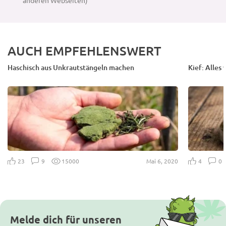
anderen Webseiten)
AUCH EMPFEHLENSWERT
Haschisch aus Unkrautstängeln machen
Kief: Alles
Mai 6, 2020
23
9
15000
4
0
Melde dich für unseren