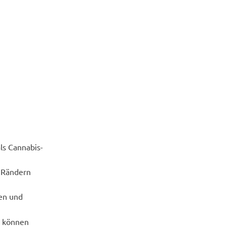
ls Cannabis-
n Rändern
pen und
e können