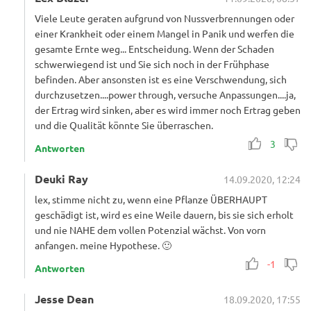
Viele Leute geraten aufgrund von Nussverbrennungen oder
einer Krankheit oder einem Mangel in Panik und werfen die
gesamte Ernte weg... Entscheidung. Wenn der Schaden
schwerwiegend ist und Sie sich noch in der Frühphase
befinden. Aber ansonsten ist es eine Verschwendung, sich
durchzusetzen....power through, versuche Anpassungen....ja,
der Ertrag wird sinken, aber es wird immer noch Ertrag geben
und die Qualität könnte Sie überraschen.
3
Antworten
Deuki Ray
14.09.2020, 12:24
lex, stimme nicht zu, wenn eine Pflanze ÜBERHAUPT
geschädigt ist, wird es eine Weile dauern, bis sie sich erholt
und nie NAHE dem vollen Potenzial wächst. Von vorn
anfangen. meine Hypothese. 🙂
-1
Antworten
Jesse Dean
18.09.2020, 17:55