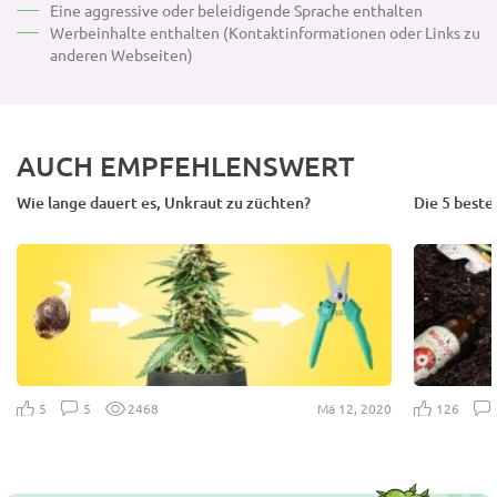
Eine aggressive oder beleidigende Sprache enthalten
Werbeinhalte enthalten (Kontaktinformationen oder Links zu
anderen Webseiten)
AUCH EMPFEHLENSWERT
Wie lange dauert es, Unkraut zu züchten?
Die 5 beste
Mä 12, 2020
5
5
2468
126